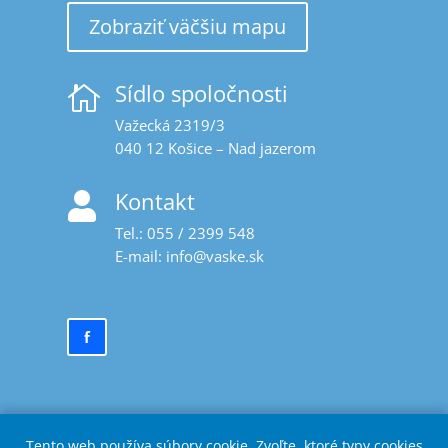
Zobraziť väčšiu mapu
Sídlo spoločnosti

Važecká 2319/3
040 12 Košice – Nad jazerom
Kontakt

Tel.:
055 / 2399 548
E-mail:
ks.eksav@ofni
f
Tento web používa súbory cookie. Zvoľte, ktoré typy cookies