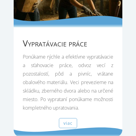
Vypratávacie práce
Ponúkame rýchle a efektívne vypratávacie
a sťahovacie práce, odvoz vecí z
pozostalostí, pôd a pivníc, vrátane
obalového materiálu. Veci prevezieme na
skládku, zberného dvora alebo na určené
miesto. Po vyprataní ponúkame možnosti
kompletného upratovania.
viac