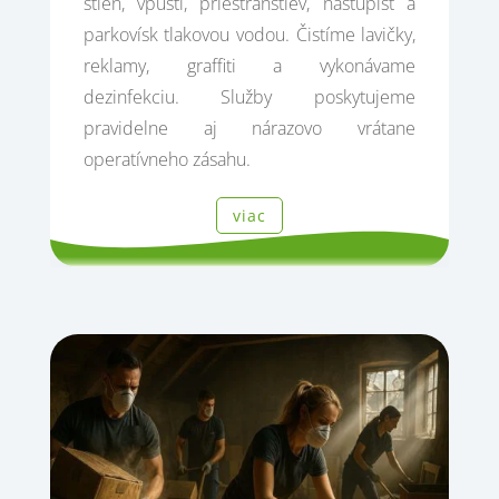
stien, vpustí, priestranstiev, nástupíšť a
parkovísk tlakovou vodou. Čistíme lavičky,
reklamy, graffiti a vykonávame
dezinfekciu. Služby poskytujeme
pravidelne aj nárazovo vrátane
operatívneho zásahu.
viac