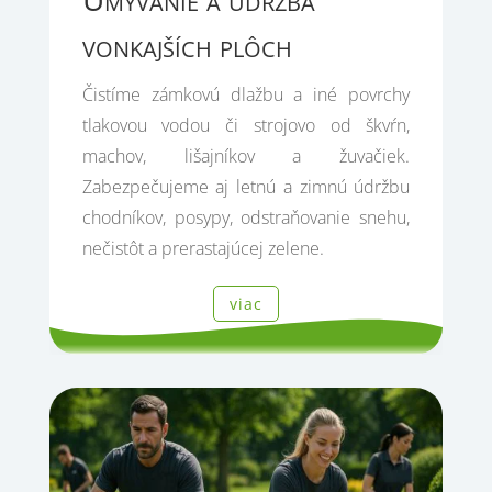
vonkajších plôch
Čistíme zámkovú dlažbu a iné povrchy
tlakovou vodou či strojovo od škvŕn,
machov, lišajníkov a žuvačiek.
Zabezpečujeme aj letnú a zimnú údržbu
chodníkov, posypy, odstraňovanie snehu,
nečistôt a prerastajúcej zelene.
viac