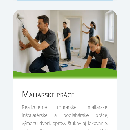
Maliarske práce
Realizujeme murárske, maliarske,
inštalatérske a podlahárske práce,
výmenu dverí, opravy štukov aj lakovanie.