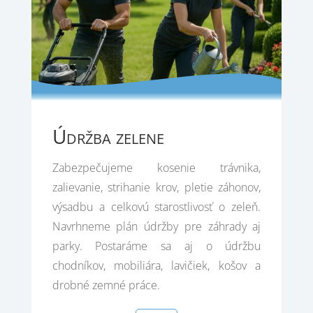
Údržba zelene
Zabezpečujeme kosenie trávnika,
zalievanie, strihanie krov, pletie záhonov,
výsadbu a celkovú starostlivosť o zeleň.
Navrhneme plán údržby pre záhrady aj
parky. Postaráme sa aj o údržbu
chodníkov, mobiliára, lavičiek, košov a
drobné zemné práce.