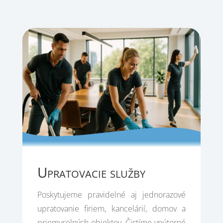
Upratovacie služby
Poskytujeme pravidelné aj jednorazové
upratovanie firiem, kancelárií, domov a
priemyselných objektov. Čistíme vnútorné