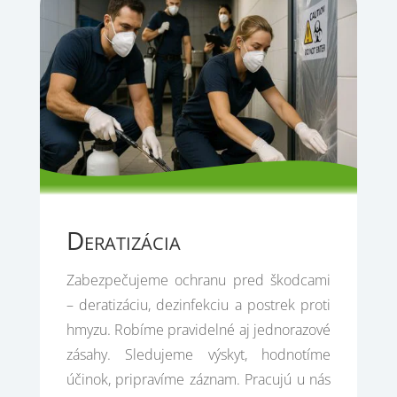
Deratizácia
Zabezpečujeme ochranu pred škodcami
– deratizáciu, dezinfekciu a postrek proti
hmyzu. Robíme pravidelné aj jednorazové
zásahy. Sledujeme výskyt, hodnotíme
účinok, pripravíme záznam. Pracujú u nás